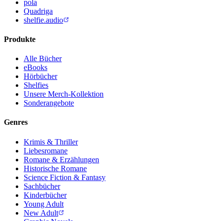
pola
Quadriga
shelfie.audio
Produkte
Alle Bücher
eBooks
Hörbücher
Shelfies
Unsere Merch-Kollektion
Sonderangebote
Genres
Krimis & Thriller
Liebesromane
Romane & Erzählungen
Historische Romane
Science Fiction & Fantasy
Sachbücher
Kinderbücher
Young Adult
New Adult