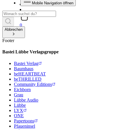
Mobile Navigation öffnen
0
Abbrechen
Footer
Bastei Lübbe Verlagsgruppe
Bastei Verlag
Baumhaus
beHEARTBEAT
beTHRILLED
Community Editions
Eichborn
Grau
Lübbe Audio
Lübbe
LYX
ONE
Papertoons
Pfaueninsel