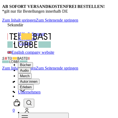
AB SOFORT VERSANDKOSTENFREI BESTELLEN!
*gilt nur für Bestellungen innerhalb DE
Zum Inhalt springen
Zum Seitenende springen
Sekundär
Hilfe & Support
Newsletter
Kontakt
English company website
Bücher
Zum Inhalt springen
Zum Seitenende springen
Audio
Merch
Autor:innen
Erleben
Unternehmen
0