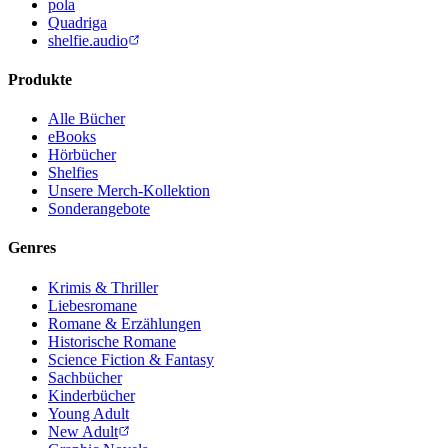
pola
Quadriga
shelfie.audio
Produkte
Alle Bücher
eBooks
Hörbücher
Shelfies
Unsere Merch-Kollektion
Sonderangebote
Genres
Krimis & Thriller
Liebesromane
Romane & Erzählungen
Historische Romane
Science Fiction & Fantasy
Sachbücher
Kinderbücher
Young Adult
New Adult