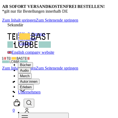
AB SOFORT VERSANDKOSTENFREI BESTELLEN!
*gilt nur für Bestellungen innerhalb DE
Zum Inhalt springen
Zum Seitenende springen
Sekundär
Hilfe & Support
Newsletter
Kontakt
English company website
Bücher
Zum Inhalt springen
Zum Seitenende springen
Audio
Merch
Autor:innen
Erleben
Unternehmen
0