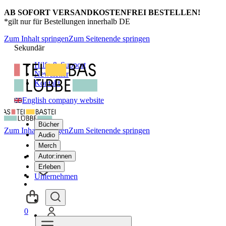
AB SOFORT VERSANDKOSTENFREI BESTELLEN!
*gilt nur für Bestellungen innerhalb DE
Zum Inhalt springen
Zum Seitenende springen
Sekundär
Hilfe & Support
Newsletter
Kontakt
English company website
Bücher
Zum Inhalt springen
Zum Seitenende springen
Audio
Merch
Autor:innen
Erleben
Unternehmen
0