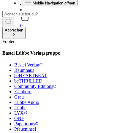
Mobile Navigation öffnen
0
Abbrechen
Footer
Bastei Lübbe Verlagsgruppe
Bastei Verlag
Baumhaus
beHEARTBEAT
beTHRILLED
Community Editions
Eichborn
Grau
Lübbe Audio
Lübbe
LYX
ONE
Papertoons
Pfaueninsel