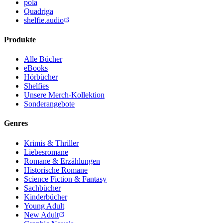
pola
Quadriga
shelfie.audio
Produkte
Alle Bücher
eBooks
Hörbücher
Shelfies
Unsere Merch-Kollektion
Sonderangebote
Genres
Krimis & Thriller
Liebesromane
Romane & Erzählungen
Historische Romane
Science Fiction & Fantasy
Sachbücher
Kinderbücher
Young Adult
New Adult