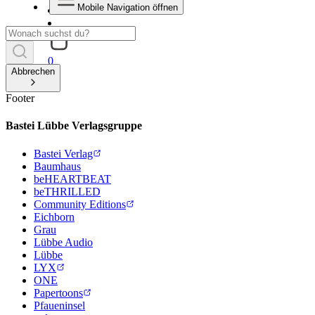
Mobile Navigation öffnen
0
Abbrechen
Footer
Bastei Lübbe Verlagsgruppe
Bastei Verlag
Baumhaus
beHEARTBEAT
beTHRILLED
Community Editions
Eichborn
Grau
Lübbe Audio
Lübbe
LYX
ONE
Papertoons
Pfaueninsel