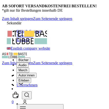
AB SOFORT VERSANDKOSTENFREI BESTELLEN!
*gilt nur für Bestellungen innerhalb DE
Zum Inhalt springen
Zum Seitenende springen
Sekundär
Hilfe & Support
Newsletter
Kontakt
English company website
Bücher
Zum Inhalt springen
Zum Seitenende springen
Audio
Merch
Autor:innen
Erleben
Unternehmen
0