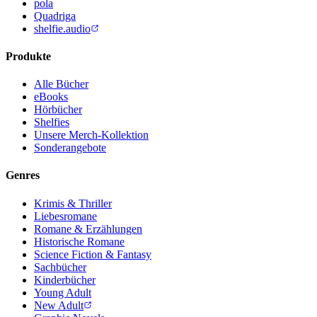
pola
Quadriga
shelfie.audio
Produkte
Alle Bücher
eBooks
Hörbücher
Shelfies
Unsere Merch-Kollektion
Sonderangebote
Genres
Krimis & Thriller
Liebesromane
Romane & Erzählungen
Historische Romane
Science Fiction & Fantasy
Sachbücher
Kinderbücher
Young Adult
New Adult