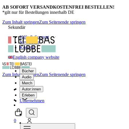
AB SOFORT VERSANDKOSTENFREI BESTELLEN!
*gilt nur für Bestellungen innerhalb DE
Zum Inhalt springen
Zum Seitenende springen
Sekundär
Hilfe & Support
Newsletter
Kontakt
English company website
Bücher
Zum Inhalt springen
Zum Seitenende springen
Audio
Merch
Autor:innen
Erleben
Unternehmen
0