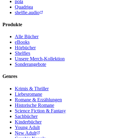
pola
Quadriga
shelfie.audio
Produkte
Alle Bücher
eBooks
Hörbücher
Shelfies
Unsere Merch-Kollektion
Sonderangebote
Genres
Krimis & Thriller
Liebesromane
Romane & Erzählungen
Historische Romane
Science Fiction & Fantasy
Sachbücher
Kinderbücher
Young Adult
New Adult