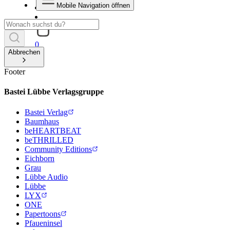
Mobile Navigation öffnen
0
Abbrechen
Footer
Bastei Lübbe Verlagsgruppe
Bastei Verlag
Baumhaus
beHEARTBEAT
beTHRILLED
Community Editions
Eichborn
Grau
Lübbe Audio
Lübbe
LYX
ONE
Papertoons
Pfaueninsel