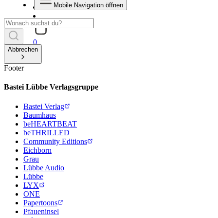
Mobile Navigation öffnen
0
Abbrechen
Footer
Bastei Lübbe Verlagsgruppe
Bastei Verlag
Baumhaus
beHEARTBEAT
beTHRILLED
Community Editions
Eichborn
Grau
Lübbe Audio
Lübbe
LYX
ONE
Papertoons
Pfaueninsel