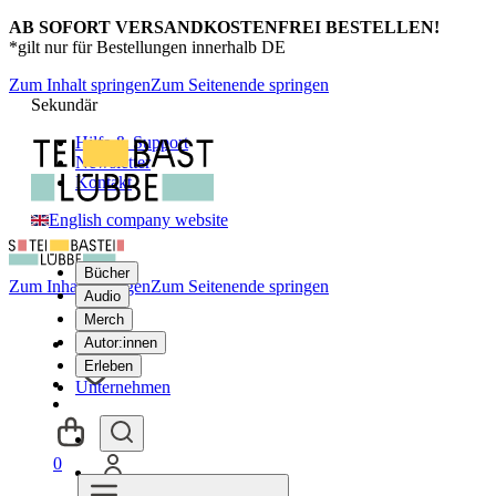
AB SOFORT VERSANDKOSTENFREI BESTELLEN!
*gilt nur für Bestellungen innerhalb DE
Zum Inhalt springen
Zum Seitenende springen
Sekundär
Hilfe & Support
Newsletter
Kontakt
English company website
Bücher
Zum Inhalt springen
Zum Seitenende springen
Audio
Merch
Autor:innen
Erleben
Unternehmen
0