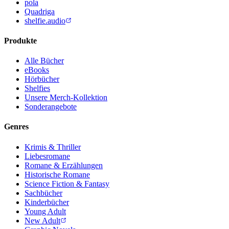
pola
Quadriga
shelfie.audio
Produkte
Alle Bücher
eBooks
Hörbücher
Shelfies
Unsere Merch-Kollektion
Sonderangebote
Genres
Krimis & Thriller
Liebesromane
Romane & Erzählungen
Historische Romane
Science Fiction & Fantasy
Sachbücher
Kinderbücher
Young Adult
New Adult