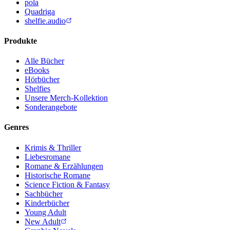
pola
Quadriga
shelfie.audio
Produkte
Alle Bücher
eBooks
Hörbücher
Shelfies
Unsere Merch-Kollektion
Sonderangebote
Genres
Krimis & Thriller
Liebesromane
Romane & Erzählungen
Historische Romane
Science Fiction & Fantasy
Sachbücher
Kinderbücher
Young Adult
New Adult