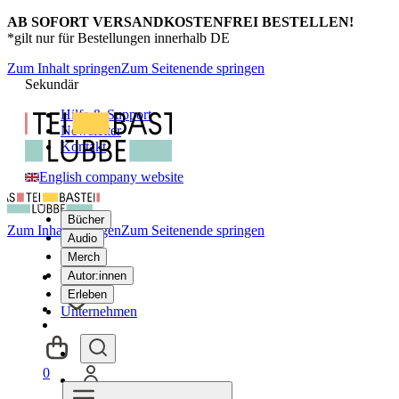
AB SOFORT VERSANDKOSTENFREI BESTELLEN!
*gilt nur für Bestellungen innerhalb DE
Zum Inhalt springen
Zum Seitenende springen
Sekundär
Hilfe & Support
Newsletter
Kontakt
English company website
Bücher
Zum Inhalt springen
Zum Seitenende springen
Audio
Merch
Autor:innen
Erleben
Unternehmen
0