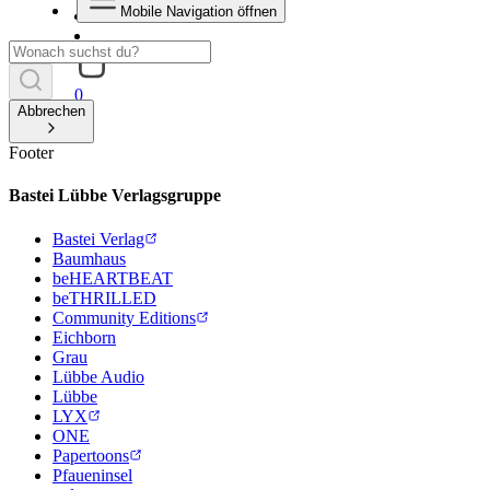
Mobile Navigation öffnen
0
Abbrechen
Footer
Bastei Lübbe Verlagsgruppe
Bastei Verlag
Baumhaus
beHEARTBEAT
beTHRILLED
Community Editions
Eichborn
Grau
Lübbe Audio
Lübbe
LYX
ONE
Papertoons
Pfaueninsel