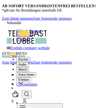
AB SOFORT VERSANDKOSTENFREI BESTELLEN!
*gilt nur für Bestellungen innerhalb DE
Zum Inhalt springen
Zum Seitenende springen
Sekundär
Hilfe & Support
Newsletter
Kontakt
English company website
Bücher
Zum Inhalt springen
Zum Seitenende springen
Audio
Merch
Autor:innen
Erleben
Unternehmen
0