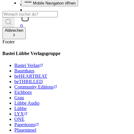
Mobile Navigation öffnen
0
Abbrechen
Footer
Bastei Lübbe Verlagsgruppe
Bastei Verlag
Baumhaus
beHEARTBEAT
beTHRILLED
Community Editions
Eichborn
Grau
Lübbe Audio
Lübbe
LYX
ONE
Papertoons
Pfaueninsel