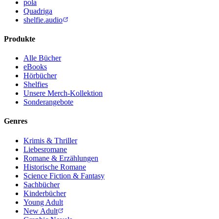
pola
Quadriga
shelfie.audio
Produkte
Alle Bücher
eBooks
Hörbücher
Shelfies
Unsere Merch-Kollektion
Sonderangebote
Genres
Krimis & Thriller
Liebesromane
Romane & Erzählungen
Historische Romane
Science Fiction & Fantasy
Sachbücher
Kinderbücher
Young Adult
New Adult