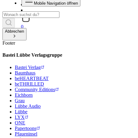
Mobile Navigation öffnen
0
Abbrechen
Footer
Bastei Lübbe Verlagsgruppe
Bastei Verlag
Baumhaus
beHEARTBEAT
beTHRILLED
Community Editions
Eichborn
Grau
Lübbe Audio
Lübbe
LYX
ONE
Papertoons
Pfaueninsel