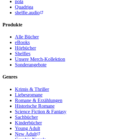
pola
Quadriga
shelfie.audio
Produkte
Alle Bücher
eBooks
Hörbücher
Shelfies
Unsere Merch-Kollektion
Sonderangebote
Genres
Krimis & Thriller
Liebesromane
Romane & Erzählungen
Historische Romane
Science Fiction & Fantasy
Sachbücher
Kinderbücher
Young Adult
New Adult