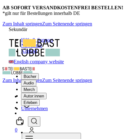
AB SOFORT VERSANDKOSTENFREI BESTELLEN!
*gilt nur für Bestellungen innerhalb DE
Zum Inhalt springen
Zum Seitenende springen
Sekundär
Hilfe & Support
Newsletter
Kontakt
English company website
Bücher
Zum Inhalt springen
Zum Seitenende springen
Audio
Merch
Autor:innen
Erleben
Unternehmen
0