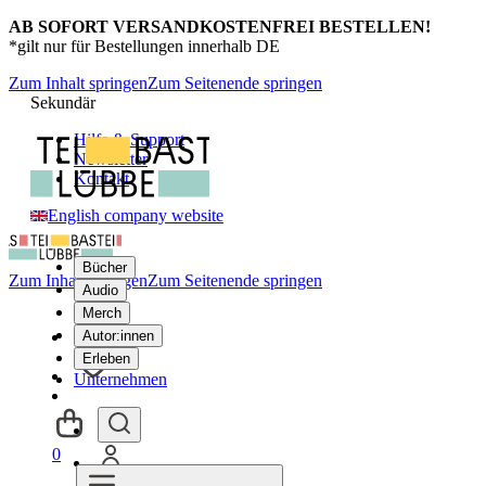
AB SOFORT VERSANDKOSTENFREI BESTELLEN!
*gilt nur für Bestellungen innerhalb DE
Zum Inhalt springen
Zum Seitenende springen
Sekundär
Hilfe & Support
Newsletter
Kontakt
English company website
Bücher
Zum Inhalt springen
Zum Seitenende springen
Audio
Merch
Autor:innen
Erleben
Unternehmen
0