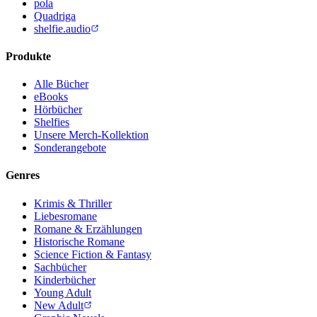
pola
Quadriga
shelfie.audio
Produkte
Alle Bücher
eBooks
Hörbücher
Shelfies
Unsere Merch-Kollektion
Sonderangebote
Genres
Krimis & Thriller
Liebesromane
Romane & Erzählungen
Historische Romane
Science Fiction & Fantasy
Sachbücher
Kinderbücher
Young Adult
New Adult