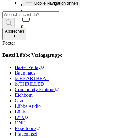
Mobile Navigation öffnen
0
Abbrechen
Footer
Bastei Lübbe Verlagsgruppe
Bastei Verlag
Baumhaus
beHEARTBEAT
beTHRILLED
Community Editions
Eichborn
Grau
Lübbe Audio
Lübbe
LYX
ONE
Papertoons
Pfaueninsel