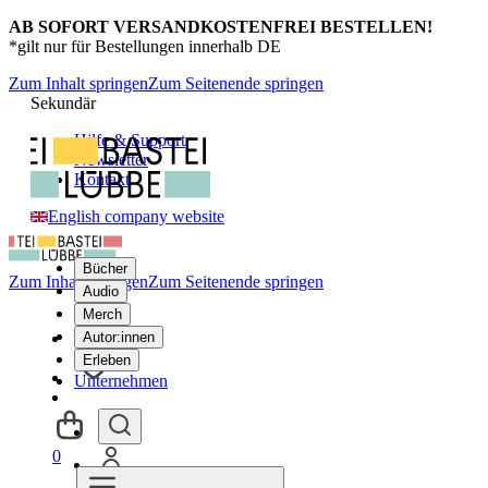
AB SOFORT VERSANDKOSTENFREI BESTELLEN!
*gilt nur für Bestellungen innerhalb DE
Zum Inhalt springen
Zum Seitenende springen
Sekundär
Hilfe & Support
Newsletter
Kontakt
English company website
Bücher
Zum Inhalt springen
Zum Seitenende springen
Audio
Merch
Autor:innen
Erleben
Unternehmen
0