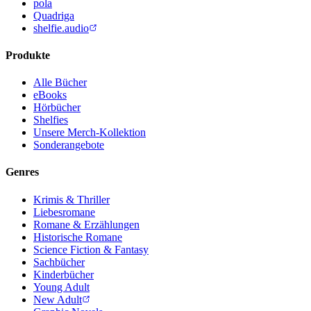
pola
Quadriga
shelfie.audio
Produkte
Alle Bücher
eBooks
Hörbücher
Shelfies
Unsere Merch-Kollektion
Sonderangebote
Genres
Krimis & Thriller
Liebesromane
Romane & Erzählungen
Historische Romane
Science Fiction & Fantasy
Sachbücher
Kinderbücher
Young Adult
New Adult