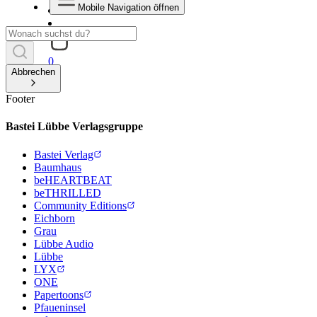
Mobile Navigation öffnen
0
Abbrechen
Footer
Bastei Lübbe Verlagsgruppe
Bastei Verlag
Baumhaus
beHEARTBEAT
beTHRILLED
Community Editions
Eichborn
Grau
Lübbe Audio
Lübbe
LYX
ONE
Papertoons
Pfaueninsel