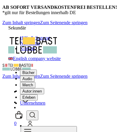
AB SOFORT VERSANDKOSTENFREI BESTELLEN!
*gilt nur für Bestellungen innerhalb DE
Zum Inhalt springen
Zum Seitenende springen
Sekundär
Hilfe & Support
Newsletter
Kontakt
English company website
Bücher
Zum Inhalt springen
Zum Seitenende springen
Audio
Merch
Autor:innen
Erleben
Unternehmen
0