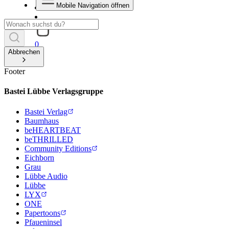
Mobile Navigation öffnen
0
Abbrechen
Footer
Bastei Lübbe Verlagsgruppe
Bastei Verlag
Baumhaus
beHEARTBEAT
beTHRILLED
Community Editions
Eichborn
Grau
Lübbe Audio
Lübbe
LYX
ONE
Papertoons
Pfaueninsel