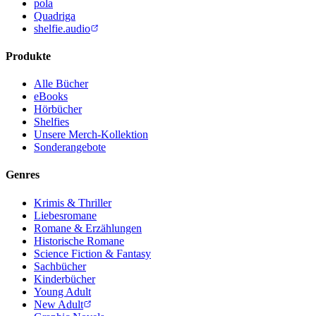
pola
Quadriga
shelfie.audio
Produkte
Alle Bücher
eBooks
Hörbücher
Shelfies
Unsere Merch-Kollektion
Sonderangebote
Genres
Krimis & Thriller
Liebesromane
Romane & Erzählungen
Historische Romane
Science Fiction & Fantasy
Sachbücher
Kinderbücher
Young Adult
New Adult