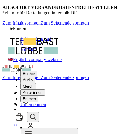
AB SOFORT VERSANDKOSTENFREI BESTELLEN!
*gilt nur für Bestellungen innerhalb DE
Zum Inhalt springen
Zum Seitenende springen
Sekundär
Hilfe & Support
Newsletter
Kontakt
English company website
Bücher
Zum Inhalt springen
Zum Seitenende springen
Audio
Merch
Autor:innen
Erleben
Unternehmen
0