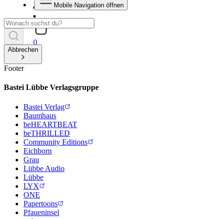
Mobile Navigation öffnen
0
Abbrechen
Footer
Bastei Lübbe Verlagsgruppe
Bastei Verlag
Baumhaus
beHEARTBEAT
beTHRILLED
Community Editions
Eichborn
Grau
Lübbe Audio
Lübbe
LYX
ONE
Papertoons
Pfaueninsel