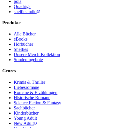
pola
Quadriga
shelfie.audio
Produkte
Alle Bücher
eBooks
Hörbücher
Shelfies
Unsere Merch-Kollektion
Sonderangebote
Genres
Krimis & Thriller
Liebesromane
Romane & Erzählungen
Historische Romane
Science Fiction & Fantasy
Sachbücher
Kinderbücher
Young Adult
New Adult