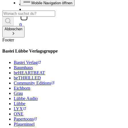
Mobile Navigation öffnen
0
Abbrechen
Footer
Bastei Lübbe Verlagsgruppe
Bastei Verlag
Baumhaus
beHEARTBEAT
beTHRILLED
Community Editions
Eichborn
Grau
Lübbe Audio
Lübbe
LYX
ONE
Papertoons
Pfaueninsel