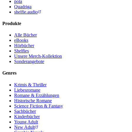
pola
Quadriga
shelfie.audio
Produkte
Alle Bücher
eBooks
Hörbücher
Shelfies
Unsere Merch-Kollektion
Sonderangebote
Genres
Krimis & Thriller
Liebesromane
Romane & Erzählungen
Historische Romane
Science Fiction & Fantasy
Sachbücher
Kinderbücher
Young Adult
New Adult