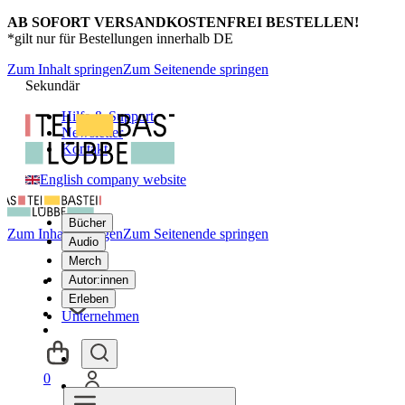
AB SOFORT VERSANDKOSTENFREI BESTELLEN!
*gilt nur für Bestellungen innerhalb DE
Zum Inhalt springen
Zum Seitenende springen
Sekundär
Hilfe & Support
Newsletter
Kontakt
English company website
Bücher
Zum Inhalt springen
Zum Seitenende springen
Audio
Merch
Autor:innen
Erleben
Unternehmen
0