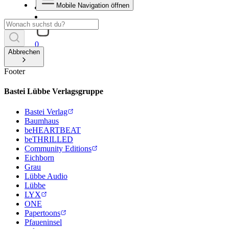
Mobile Navigation öffnen
0
Abbrechen
Footer
Bastei Lübbe Verlagsgruppe
Bastei Verlag
Baumhaus
beHEARTBEAT
beTHRILLED
Community Editions
Eichborn
Grau
Lübbe Audio
Lübbe
LYX
ONE
Papertoons
Pfaueninsel