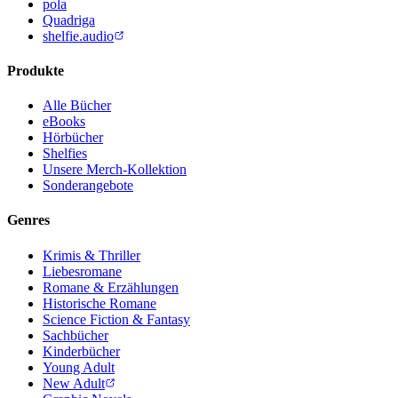
pola
Quadriga
shelfie.audio
Produkte
Alle Bücher
eBooks
Hörbücher
Shelfies
Unsere Merch-Kollektion
Sonderangebote
Genres
Krimis & Thriller
Liebesromane
Romane & Erzählungen
Historische Romane
Science Fiction & Fantasy
Sachbücher
Kinderbücher
Young Adult
New Adult