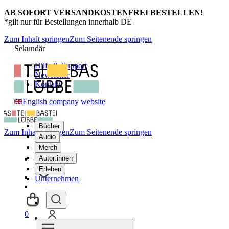
AB SOFORT VERSANDKOSTENFREI BESTELLEN!
*gilt nur für Bestellungen innerhalb DE
Zum Inhalt springen
Zum Seitenende springen
Sekundär
Hilfe & Support
Newsletter
Kontakt
English company website
Bücher
Zum Inhalt springen
Zum Seitenende springen
Audio
Merch
Autor:innen
Erleben
Unternehmen
0