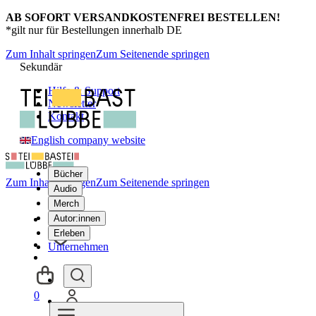
AB SOFORT VERSANDKOSTENFREI BESTELLEN!
*gilt nur für Bestellungen innerhalb DE
Zum Inhalt springen
Zum Seitenende springen
Sekundär
Hilfe & Support
Newsletter
Kontakt
English company website
Bücher
Zum Inhalt springen
Zum Seitenende springen
Audio
Merch
Autor:innen
Erleben
Unternehmen
0