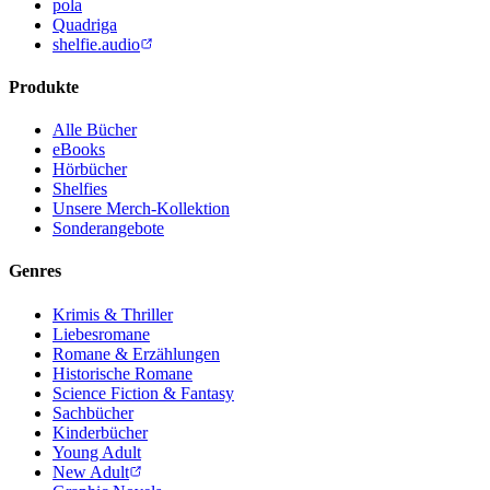
pola
Quadriga
shelfie.audio
Produkte
Alle Bücher
eBooks
Hörbücher
Shelfies
Unsere Merch-Kollektion
Sonderangebote
Genres
Krimis & Thriller
Liebesromane
Romane & Erzählungen
Historische Romane
Science Fiction & Fantasy
Sachbücher
Kinderbücher
Young Adult
New Adult