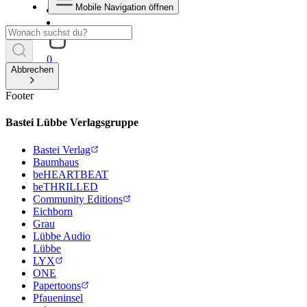
Mobile Navigation öffnen
0
Abbrechen
Footer
Bastei Lübbe Verlagsgruppe
Bastei Verlag
Baumhaus
beHEARTBEAT
beTHRILLED
Community Editions
Eichborn
Grau
Lübbe Audio
Lübbe
LYX
ONE
Papertoons
Pfaueninsel