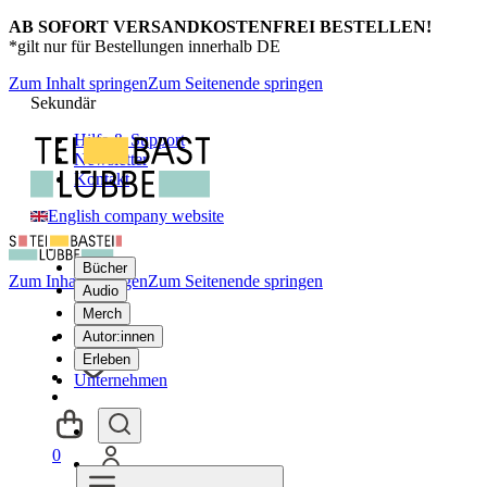
AB SOFORT VERSANDKOSTENFREI BESTELLEN!
*gilt nur für Bestellungen innerhalb DE
Zum Inhalt springen
Zum Seitenende springen
Sekundär
Hilfe & Support
Newsletter
Kontakt
English company website
Bücher
Zum Inhalt springen
Zum Seitenende springen
Audio
Merch
Autor:innen
Erleben
Unternehmen
0