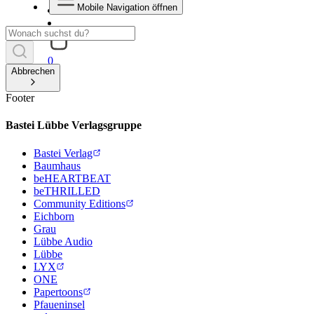
Mobile Navigation öffnen
0
Abbrechen
Footer
Bastei Lübbe Verlagsgruppe
Bastei Verlag
Baumhaus
beHEARTBEAT
beTHRILLED
Community Editions
Eichborn
Grau
Lübbe Audio
Lübbe
LYX
ONE
Papertoons
Pfaueninsel