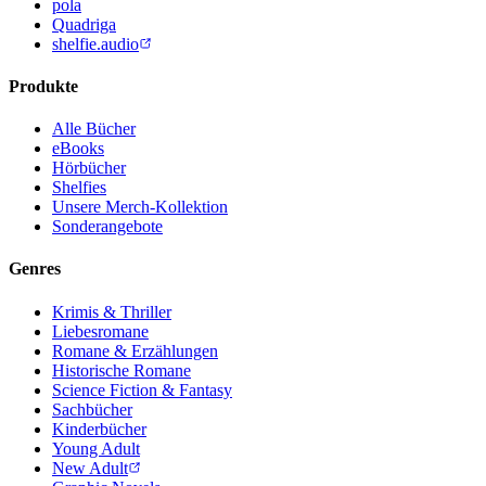
pola
Quadriga
shelfie.audio
Produkte
Alle Bücher
eBooks
Hörbücher
Shelfies
Unsere Merch-Kollektion
Sonderangebote
Genres
Krimis & Thriller
Liebesromane
Romane & Erzählungen
Historische Romane
Science Fiction & Fantasy
Sachbücher
Kinderbücher
Young Adult
New Adult