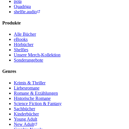
pola
Quadriga
shelfie.audio
Produkte
Alle Bücher
eBooks
Hörbücher
Shelfies
Unsere Merch-Kollektion
Sonderangebote
Genres
Krimis & Thriller
Liebesromane
Romane & Erzählungen
Historische Romane
Science Fiction & Fantasy
Sachbücher
Kinderbücher
Young Adult
New Adult