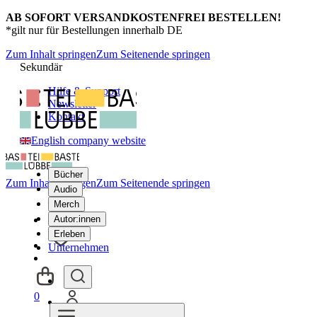
AB SOFORT VERSANDKOSTENFREI BESTELLEN!
*gilt nur für Bestellungen innerhalb DE
Zum Inhalt springen
Zum Seitenende springen
Sekundär
Hilfe & Support
Newsletter
Kontakt
English company website
Bücher
Zum Inhalt springen
Zum Seitenende springen
Audio
Merch
Autor:innen
Erleben
Unternehmen
0