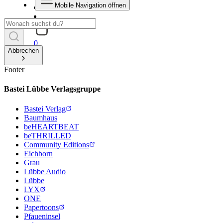
Mobile Navigation öffnen
0
Abbrechen
Footer
Bastei Lübbe Verlagsgruppe
Bastei Verlag
Baumhaus
beHEARTBEAT
beTHRILLED
Community Editions
Eichborn
Grau
Lübbe Audio
Lübbe
LYX
ONE
Papertoons
Pfaueninsel