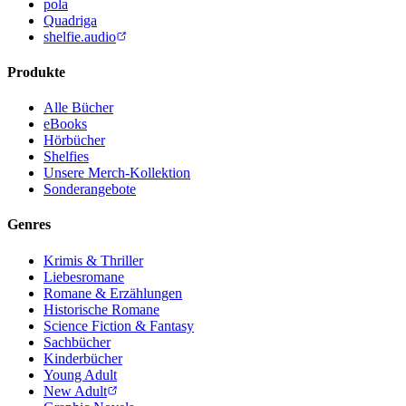
pola
Quadriga
shelfie.audio
Produkte
Alle Bücher
eBooks
Hörbücher
Shelfies
Unsere Merch-Kollektion
Sonderangebote
Genres
Krimis & Thriller
Liebesromane
Romane & Erzählungen
Historische Romane
Science Fiction & Fantasy
Sachbücher
Kinderbücher
Young Adult
New Adult