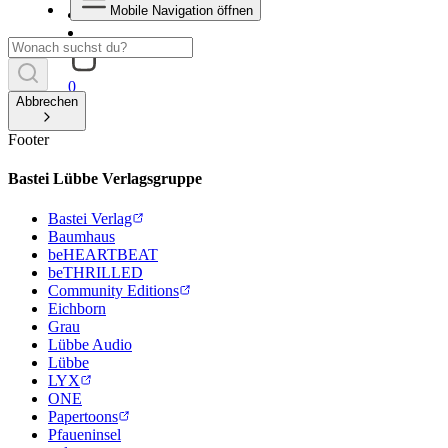
Mobile Navigation öffnen
0
Abbrechen
Footer
Bastei Lübbe Verlagsgruppe
Bastei Verlag
Baumhaus
beHEARTBEAT
beTHRILLED
Community Editions
Eichborn
Grau
Lübbe Audio
Lübbe
LYX
ONE
Papertoons
Pfaueninsel