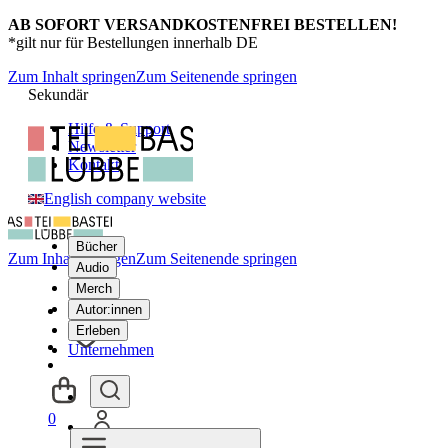
AB SOFORT VERSANDKOSTENFREI BESTELLEN!
*gilt nur für Bestellungen innerhalb DE
Zum Inhalt springen
Zum Seitenende springen
Sekundär
Hilfe & Support
Newsletter
Kontakt
English company website
Bücher
Zum Inhalt springen
Zum Seitenende springen
Audio
Merch
Autor:innen
Erleben
Unternehmen
0