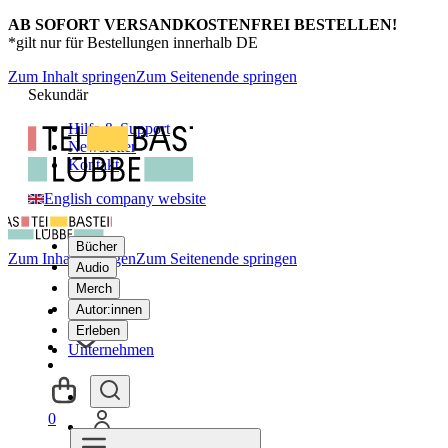
AB SOFORT VERSANDKOSTENFREI BESTELLEN!
*gilt nur für Bestellungen innerhalb DE
Zum Inhalt springen
Zum Seitenende springen
Sekundär
Hilfe & Support
Newsletter
Kontakt
English company website
Bücher
Zum Inhalt springen
Zum Seitenende springen
Audio
Merch
Autor:innen
Erleben
Unternehmen
0