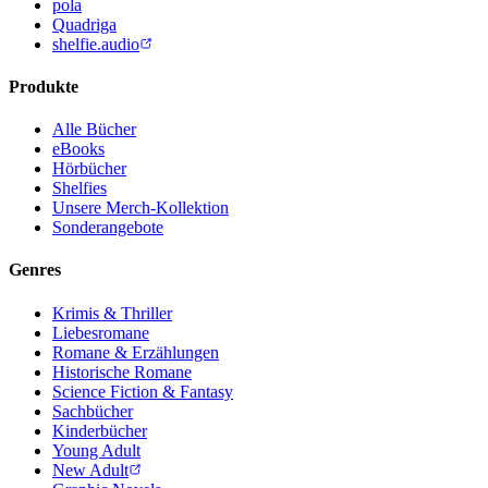
pola
Quadriga
shelfie.audio
Produkte
Alle Bücher
eBooks
Hörbücher
Shelfies
Unsere Merch-Kollektion
Sonderangebote
Genres
Krimis & Thriller
Liebesromane
Romane & Erzählungen
Historische Romane
Science Fiction & Fantasy
Sachbücher
Kinderbücher
Young Adult
New Adult