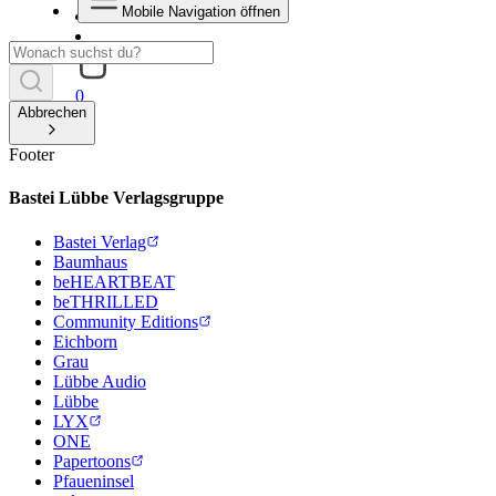
Mobile Navigation öffnen
0
Abbrechen
Footer
Bastei Lübbe Verlagsgruppe
Bastei Verlag
Baumhaus
beHEARTBEAT
beTHRILLED
Community Editions
Eichborn
Grau
Lübbe Audio
Lübbe
LYX
ONE
Papertoons
Pfaueninsel