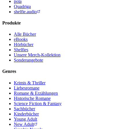
pola
Quadriga
shelfie.audio
Produkte
Alle Bücher
eBooks
Hörbücher
Shelfies
Unsere Merch-Kollektion
Sonderangebote
Genres
Krimis & Thriller
Liebesromane
Romane & Erzählungen
Historische Romane
Science Fiction & Fantasy
Sachbücher
Kinderbücher
Young Adult
New Adult