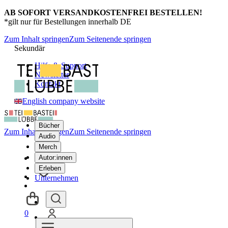
AB SOFORT VERSANDKOSTENFREI BESTELLEN!
*gilt nur für Bestellungen innerhalb DE
Zum Inhalt springen
Zum Seitenende springen
Sekundär
Hilfe & Support
Newsletter
Kontakt
English company website
Bücher
Zum Inhalt springen
Zum Seitenende springen
Audio
Merch
Autor:innen
Erleben
Unternehmen
0