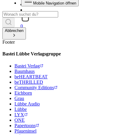
Mobile Navigation öffnen
0
Abbrechen
Footer
Bastei Lübbe Verlagsgruppe
Bastei Verlag
Baumhaus
beHEARTBEAT
beTHRILLED
Community Editions
Eichborn
Grau
Lübbe Audio
Lübbe
LYX
ONE
Papertoons
Pfaueninsel