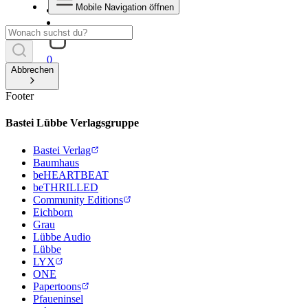
Mobile Navigation öffnen
0
Abbrechen
Footer
Bastei Lübbe Verlagsgruppe
Bastei Verlag
Baumhaus
beHEARTBEAT
beTHRILLED
Community Editions
Eichborn
Grau
Lübbe Audio
Lübbe
LYX
ONE
Papertoons
Pfaueninsel