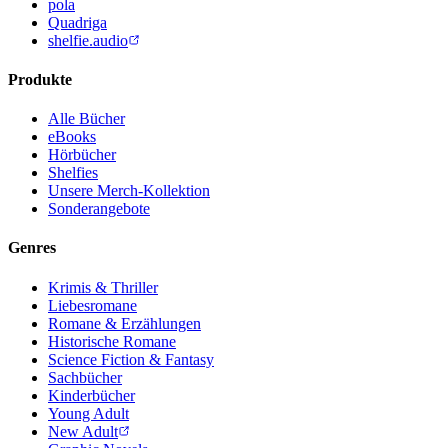
pola
Quadriga
shelfie.audio
Produkte
Alle Bücher
eBooks
Hörbücher
Shelfies
Unsere Merch-Kollektion
Sonderangebote
Genres
Krimis & Thriller
Liebesromane
Romane & Erzählungen
Historische Romane
Science Fiction & Fantasy
Sachbücher
Kinderbücher
Young Adult
New Adult