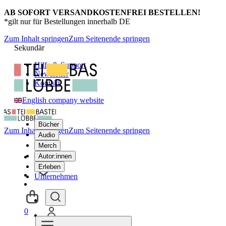
AB SOFORT VERSANDKOSTENFREI BESTELLEN!
*gilt nur für Bestellungen innerhalb DE
Zum Inhalt springen
Zum Seitenende springen
Sekundär
Hilfe & Support
Newsletter
Kontakt
English company website
Bücher
Zum Inhalt springen
Zum Seitenende springen
Audio
Merch
Autor:innen
Erleben
Unternehmen
0