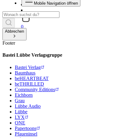
Mobile Navigation öffnen
0
Abbrechen
Footer
Bastei Lübbe Verlagsgruppe
Bastei Verlag
Baumhaus
beHEARTBEAT
beTHRILLED
Community Editions
Eichborn
Grau
Lübbe Audio
Lübbe
LYX
ONE
Papertoons
Pfaueninsel