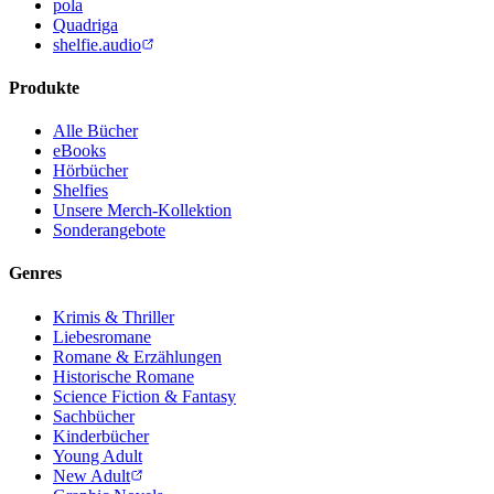
pola
Quadriga
shelfie.audio
Produkte
Alle Bücher
eBooks
Hörbücher
Shelfies
Unsere Merch-Kollektion
Sonderangebote
Genres
Krimis & Thriller
Liebesromane
Romane & Erzählungen
Historische Romane
Science Fiction & Fantasy
Sachbücher
Kinderbücher
Young Adult
New Adult