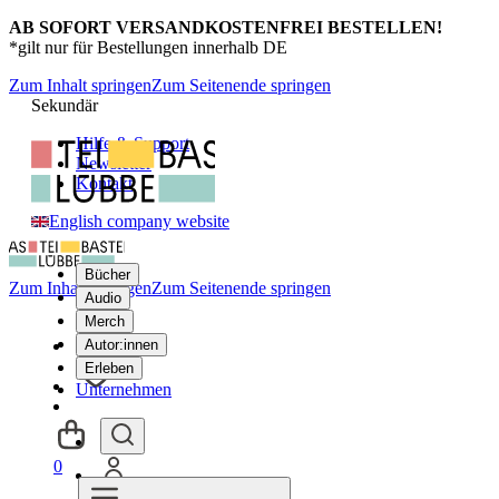
AB SOFORT VERSANDKOSTENFREI BESTELLEN!
*gilt nur für Bestellungen innerhalb DE
Zum Inhalt springen
Zum Seitenende springen
Sekundär
Hilfe & Support
Newsletter
Kontakt
English company website
Bücher
Zum Inhalt springen
Zum Seitenende springen
Audio
Merch
Autor:innen
Erleben
Unternehmen
0