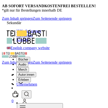
AB SOFORT VERSANDKOSTENFREI BESTELLEN!
*gilt nur für Bestellungen innerhalb DE
Zum Inhalt springen
Zum Seitenende springen
Sekundär
Hilfe & Support
Newsletter
Kontakt
English company website
Bücher
Zum Inhalt springen
Zum Seitenende springen
Audio
Merch
Autor:innen
Erleben
Unternehmen
0