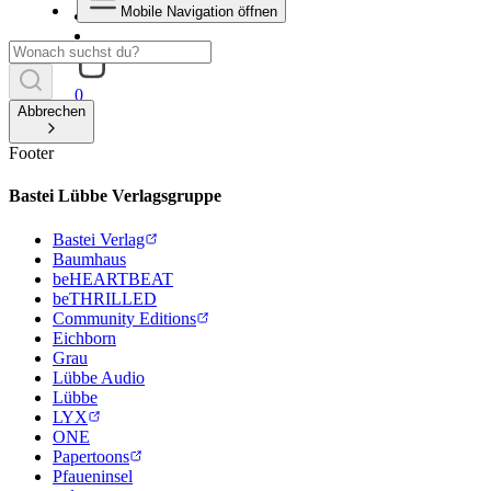
Mobile Navigation öffnen
0
Abbrechen
Footer
Bastei Lübbe Verlagsgruppe
Bastei Verlag
Baumhaus
beHEARTBEAT
beTHRILLED
Community Editions
Eichborn
Grau
Lübbe Audio
Lübbe
LYX
ONE
Papertoons
Pfaueninsel