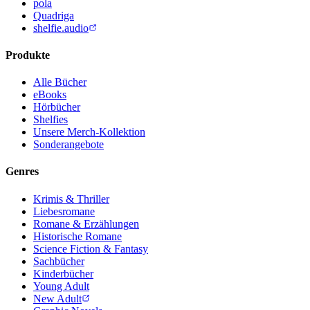
pola
Quadriga
shelfie.audio
Produkte
Alle Bücher
eBooks
Hörbücher
Shelfies
Unsere Merch-Kollektion
Sonderangebote
Genres
Krimis & Thriller
Liebesromane
Romane & Erzählungen
Historische Romane
Science Fiction & Fantasy
Sachbücher
Kinderbücher
Young Adult
New Adult