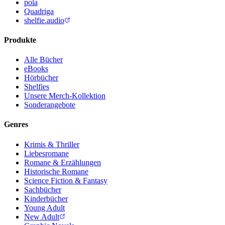
pola
Quadriga
shelfie.audio
Produkte
Alle Bücher
eBooks
Hörbücher
Shelfies
Unsere Merch-Kollektion
Sonderangebote
Genres
Krimis & Thriller
Liebesromane
Romane & Erzählungen
Historische Romane
Science Fiction & Fantasy
Sachbücher
Kinderbücher
Young Adult
New Adult