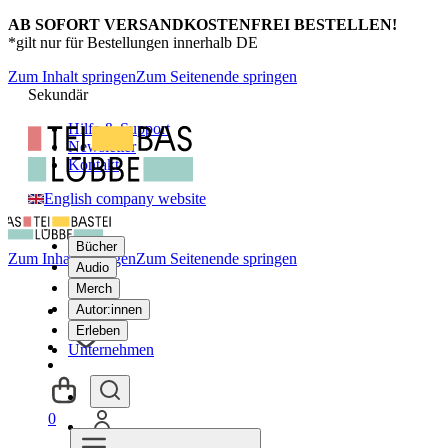
AB SOFORT VERSANDKOSTENFREI BESTELLEN!
*gilt nur für Bestellungen innerhalb DE
Zum Inhalt springen
Zum Seitenende springen
Sekundär
Hilfe & Support
Newsletter
Kontakt
English company website
Bücher
Zum Inhalt springen
Zum Seitenende springen
Audio
Merch
Autor:innen
Erleben
Unternehmen
0