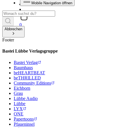
Mobile Navigation öffnen
0
Abbrechen
Footer
Bastei Lübbe Verlagsgruppe
Bastei Verlag
Baumhaus
beHEARTBEAT
beTHRILLED
Community Editions
Eichborn
Grau
Lübbe Audio
Lübbe
LYX
ONE
Papertoons
Pfaueninsel