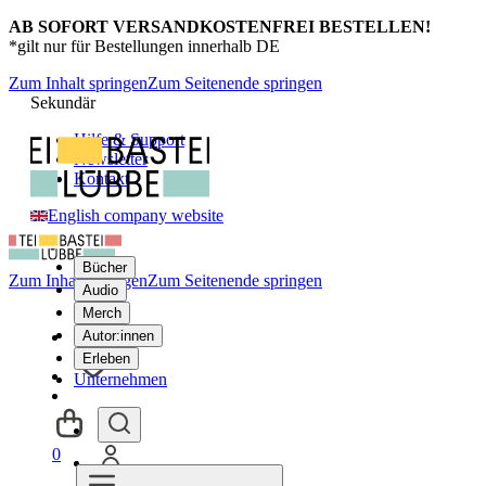
AB SOFORT VERSANDKOSTENFREI BESTELLEN!
*gilt nur für Bestellungen innerhalb DE
Zum Inhalt springen
Zum Seitenende springen
Sekundär
Hilfe & Support
Newsletter
Kontakt
English company website
Bücher
Zum Inhalt springen
Zum Seitenende springen
Audio
Merch
Autor:innen
Erleben
Unternehmen
0