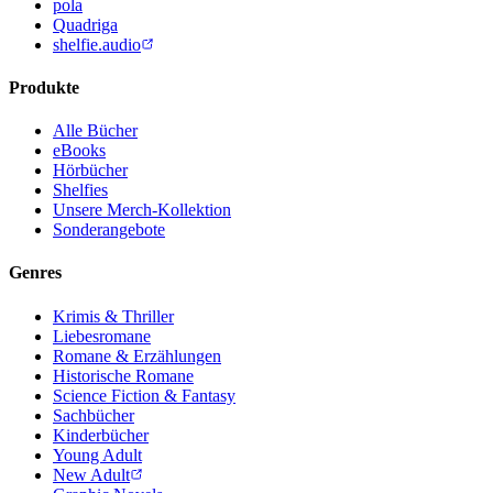
pola
Quadriga
shelfie.audio
Produkte
Alle Bücher
eBooks
Hörbücher
Shelfies
Unsere Merch-Kollektion
Sonderangebote
Genres
Krimis & Thriller
Liebesromane
Romane & Erzählungen
Historische Romane
Science Fiction & Fantasy
Sachbücher
Kinderbücher
Young Adult
New Adult