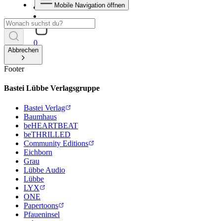
Mobile Navigation öffnen
0
Abbrechen
Footer
Bastei Lübbe Verlagsgruppe
Bastei Verlag
Baumhaus
beHEARTBEAT
beTHRILLED
Community Editions
Eichborn
Grau
Lübbe Audio
Lübbe
LYX
ONE
Papertoons
Pfaueninsel