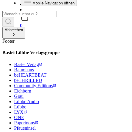
Mobile Navigation öffnen
0
Abbrechen
Footer
Bastei Lübbe Verlagsgruppe
Bastei Verlag
Baumhaus
beHEARTBEAT
beTHRILLED
Community Editions
Eichborn
Grau
Lübbe Audio
Lübbe
LYX
ONE
Papertoons
Pfaueninsel