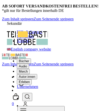
AB SOFORT VERSANDKOSTENFREI BESTELLEN!
*gilt nur für Bestellungen innerhalb DE
Zum Inhalt springen
Zum Seitenende springen
Sekundär
Hilfe & Support
Newsletter
Kontakt
English company website
Bücher
Zum Inhalt springen
Zum Seitenende springen
Audio
Merch
Autor:innen
Erleben
Unternehmen
0