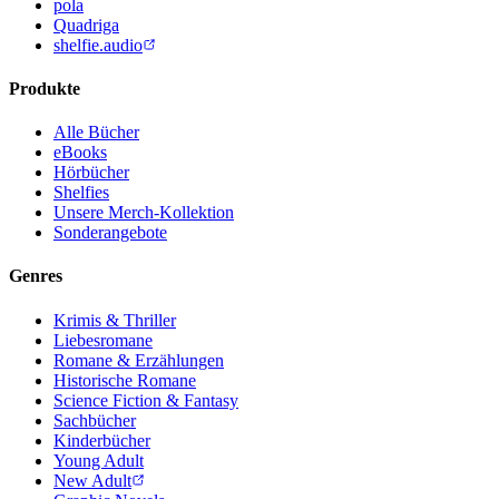
pola
Quadriga
shelfie.audio
Produkte
Alle Bücher
eBooks
Hörbücher
Shelfies
Unsere Merch-Kollektion
Sonderangebote
Genres
Krimis & Thriller
Liebesromane
Romane & Erzählungen
Historische Romane
Science Fiction & Fantasy
Sachbücher
Kinderbücher
Young Adult
New Adult