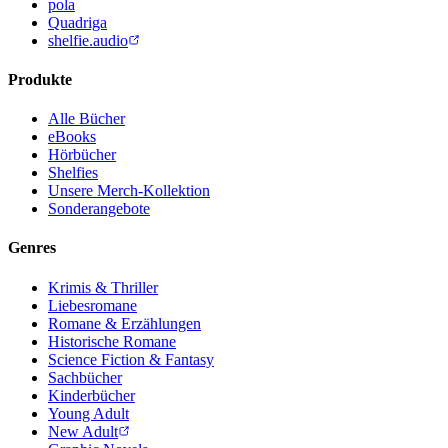
pola
Quadriga
shelfie.audio
Produkte
Alle Bücher
eBooks
Hörbücher
Shelfies
Unsere Merch-Kollektion
Sonderangebote
Genres
Krimis & Thriller
Liebesromane
Romane & Erzählungen
Historische Romane
Science Fiction & Fantasy
Sachbücher
Kinderbücher
Young Adult
New Adult