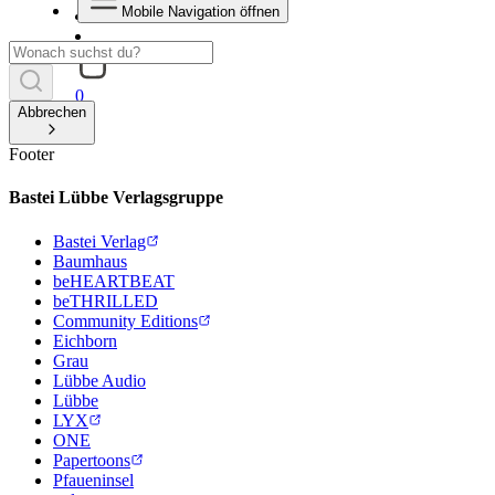
Mobile Navigation öffnen
0
Abbrechen
Footer
Bastei Lübbe Verlagsgruppe
Bastei Verlag
Baumhaus
beHEARTBEAT
beTHRILLED
Community Editions
Eichborn
Grau
Lübbe Audio
Lübbe
LYX
ONE
Papertoons
Pfaueninsel