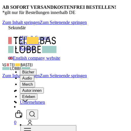
AB SOFORT VERSANDKOSTENFREI BESTELLEN!
*gilt nur für Bestellungen innerhalb DE
Zum Inhalt springen
Zum Seitenende springen
Sekundär
Hilfe & Support
Newsletter
Kontakt
English company website
Bücher
Zum Inhalt springen
Zum Seitenende springen
Audio
Merch
Autor:innen
Erleben
Unternehmen
0