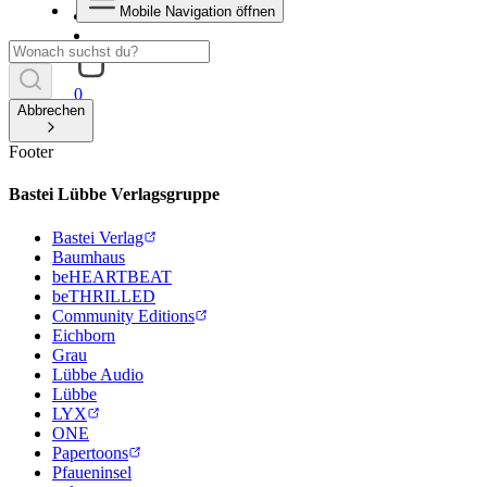
Mobile Navigation öffnen
0
Abbrechen
Footer
Bastei Lübbe Verlagsgruppe
Bastei Verlag
Baumhaus
beHEARTBEAT
beTHRILLED
Community Editions
Eichborn
Grau
Lübbe Audio
Lübbe
LYX
ONE
Papertoons
Pfaueninsel