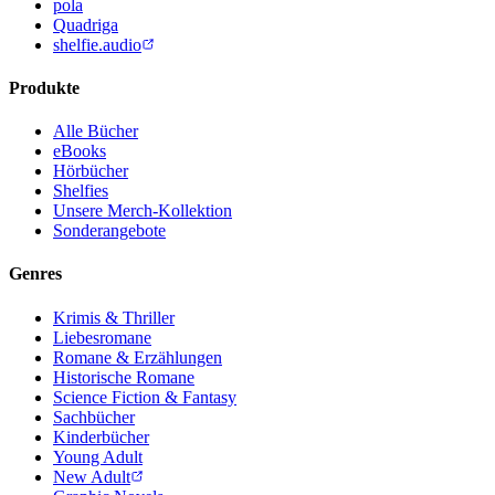
pola
Quadriga
shelfie.audio
Produkte
Alle Bücher
eBooks
Hörbücher
Shelfies
Unsere Merch-Kollektion
Sonderangebote
Genres
Krimis & Thriller
Liebesromane
Romane & Erzählungen
Historische Romane
Science Fiction & Fantasy
Sachbücher
Kinderbücher
Young Adult
New Adult