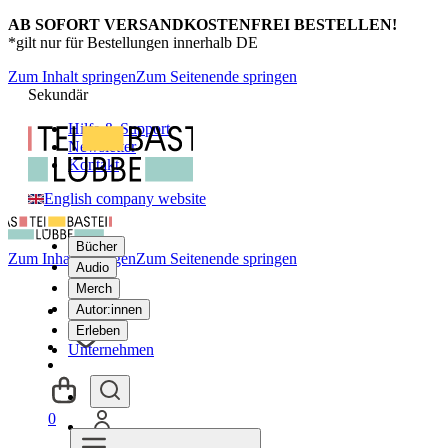
AB SOFORT VERSANDKOSTENFREI BESTELLEN!
*gilt nur für Bestellungen innerhalb DE
Zum Inhalt springen
Zum Seitenende springen
Sekundär
Hilfe & Support
Newsletter
Kontakt
English company website
Bücher
Zum Inhalt springen
Zum Seitenende springen
Audio
Merch
Autor:innen
Erleben
Unternehmen
0