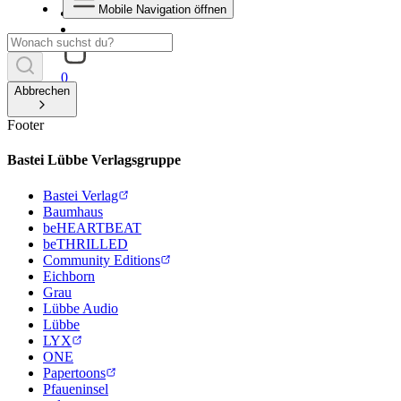
Mobile Navigation öffnen
0
Abbrechen
Footer
Bastei Lübbe Verlagsgruppe
Bastei Verlag
Baumhaus
beHEARTBEAT
beTHRILLED
Community Editions
Eichborn
Grau
Lübbe Audio
Lübbe
LYX
ONE
Papertoons
Pfaueninsel