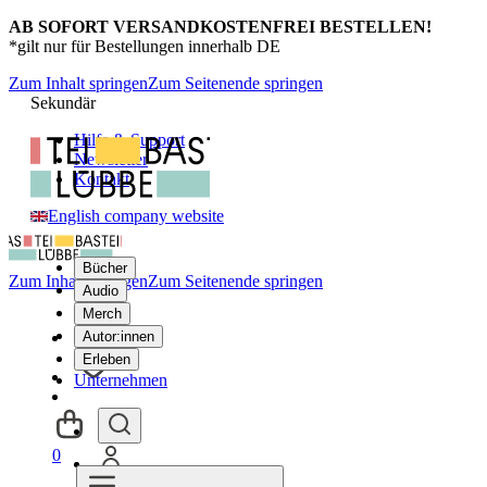
AB SOFORT VERSANDKOSTENFREI BESTELLEN!
*gilt nur für Bestellungen innerhalb DE
Zum Inhalt springen
Zum Seitenende springen
Sekundär
Hilfe & Support
Newsletter
Kontakt
English company website
Bücher
Zum Inhalt springen
Zum Seitenende springen
Audio
Merch
Autor:innen
Erleben
Unternehmen
0