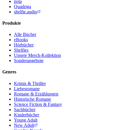
pola
Quadriga
shelfie.audio
Produkte
Alle Bücher
eBooks
Hörbücher
Shelfies
Unsere Merch-Kollektion
Sonderangebote
Genres
Krimis & Thriller
Liebesromane
Romane & Erzählungen
Historische Romane
Science Fiction & Fantasy
Sachbücher
Kinderbücher
Young Adult
New Adult