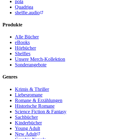
pola
Quadriga
shelfie.audio
Produkte
Alle Bücher
eBooks
Hörbücher
Shelfies
Unsere Merch-Kollektion
Sonderangebote
Genres
Krimis & Thriller
Liebesromane
Romane & Erzählungen
Historische Romane
Science Fiction & Fantasy
Sachbücher
Kinderbücher
Young Adult
New Adult