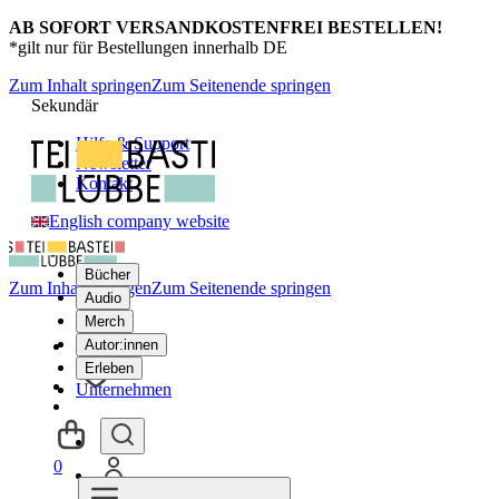
AB SOFORT VERSANDKOSTENFREI BESTELLEN!
*gilt nur für Bestellungen innerhalb DE
Zum Inhalt springen
Zum Seitenende springen
Sekundär
Hilfe & Support
Newsletter
Kontakt
English company website
Bücher
Zum Inhalt springen
Zum Seitenende springen
Audio
Merch
Autor:innen
Erleben
Unternehmen
0