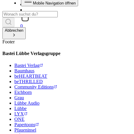
Mobile Navigation öffnen
0
Abbrechen
Footer
Bastei Lübbe Verlagsgruppe
Bastei Verlag
Baumhaus
beHEARTBEAT
beTHRILLED
Community Editions
Eichborn
Grau
Lübbe Audio
Lübbe
LYX
ONE
Papertoons
Pfaueninsel