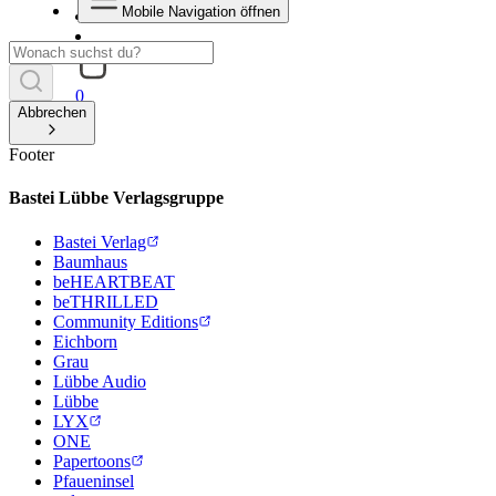
Mobile Navigation öffnen
0
Abbrechen
Footer
Bastei Lübbe Verlagsgruppe
Bastei Verlag
Baumhaus
beHEARTBEAT
beTHRILLED
Community Editions
Eichborn
Grau
Lübbe Audio
Lübbe
LYX
ONE
Papertoons
Pfaueninsel