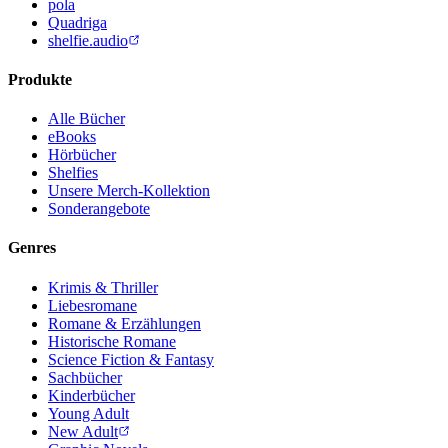
pola
Quadriga
shelfie.audio
Produkte
Alle Bücher
eBooks
Hörbücher
Shelfies
Unsere Merch-Kollektion
Sonderangebote
Genres
Krimis & Thriller
Liebesromane
Romane & Erzählungen
Historische Romane
Science Fiction & Fantasy
Sachbücher
Kinderbücher
Young Adult
New Adult