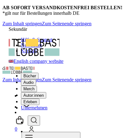
AB SOFORT VERSANDKOSTENFREI BESTELLEN!
*gilt nur für Bestellungen innerhalb DE
Zum Inhalt springen
Zum Seitenende springen
Sekundär
Hilfe & Support
Newsletter
Kontakt
English company website
Bücher
Zum Inhalt springen
Zum Seitenende springen
Audio
Merch
Autor:innen
Erleben
Unternehmen
0