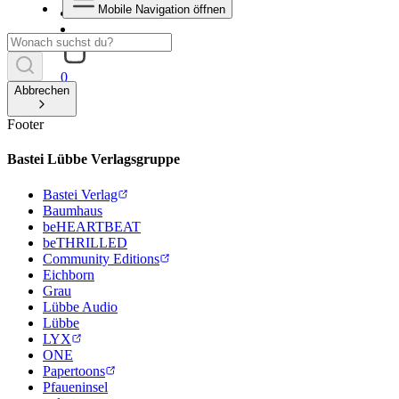
Mobile Navigation öffnen
0
Abbrechen
Footer
Bastei Lübbe Verlagsgruppe
Bastei Verlag
Baumhaus
beHEARTBEAT
beTHRILLED
Community Editions
Eichborn
Grau
Lübbe Audio
Lübbe
LYX
ONE
Papertoons
Pfaueninsel