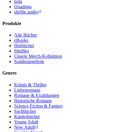
pola
Quadriga
shelfie.audio
Produkte
Alle Bücher
eBooks
Hörbücher
Shelfies
Unsere Merch-Kollektion
Sonderangebote
Genres
Krimis & Thriller
Liebesromane
Romane & Erzählungen
Historische Romane
Science Fiction & Fantasy
Sachbücher
Kinderbücher
Young Adult
New Adult