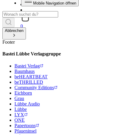
Mobile Navigation öffnen
0
Abbrechen
Footer
Bastei Lübbe Verlagsgruppe
Bastei Verlag
Baumhaus
beHEARTBEAT
beTHRILLED
Community Editions
Eichborn
Grau
Lübbe Audio
Lübbe
LYX
ONE
Papertoons
Pfaueninsel