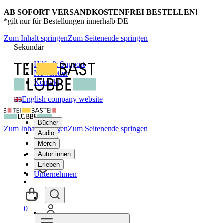
AB SOFORT VERSANDKOSTENFREI BESTELLEN!
*gilt nur für Bestellungen innerhalb DE
Zum Inhalt springen
Zum Seitenende springen
Sekundär
Hilfe & Support
Newsletter
Kontakt
English company website
Bücher
Zum Inhalt springen
Zum Seitenende springen
Audio
Merch
Autor:innen
Erleben
Unternehmen
0