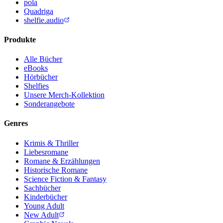
pola
Quadriga
shelfie.audio
Produkte
Alle Bücher
eBooks
Hörbücher
Shelfies
Unsere Merch-Kollektion
Sonderangebote
Genres
Krimis & Thriller
Liebesromane
Romane & Erzählungen
Historische Romane
Science Fiction & Fantasy
Sachbücher
Kinderbücher
Young Adult
New Adult