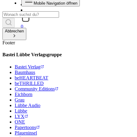
Mobile Navigation öffnen
0
Abbrechen
Footer
Bastei Lübbe Verlagsgruppe
Bastei Verlag
Baumhaus
beHEARTBEAT
beTHRILLED
Community Editions
Eichborn
Grau
Lübbe Audio
Lübbe
LYX
ONE
Papertoons
Pfaueninsel