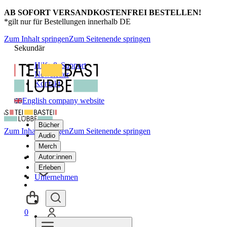
AB SOFORT VERSANDKOSTENFREI BESTELLEN!
*gilt nur für Bestellungen innerhalb DE
Zum Inhalt springen
Zum Seitenende springen
Sekundär
Hilfe & Support
Newsletter
Kontakt
English company website
Bücher
Zum Inhalt springen
Zum Seitenende springen
Audio
Merch
Autor:innen
Erleben
Unternehmen
0