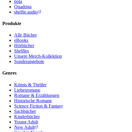
pola
Quadriga
shelfie.audio
Produkte
Alle Bücher
eBooks
Hörbücher
Shelfies
Unsere Merch-Kollektion
Sonderangebote
Genres
Krimis & Thriller
Liebesromane
Romane & Erzählungen
Historische Romane
Science Fiction & Fantasy
Sachbücher
Kinderbücher
Young Adult
New Adult