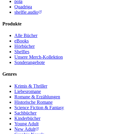
pola
Quadriga
shelfie.audio
Produkte
Alle Bücher
eBooks
Hörbücher
Shelfies
Unsere Merch-Kollektion
Sonderangebote
Genres
Krimis & Thriller
Liebesromane
Romane & Erzählungen
Historische Romane
Science Fiction & Fantasy
Sachbücher
Kinderbücher
Young Adult
New Adult