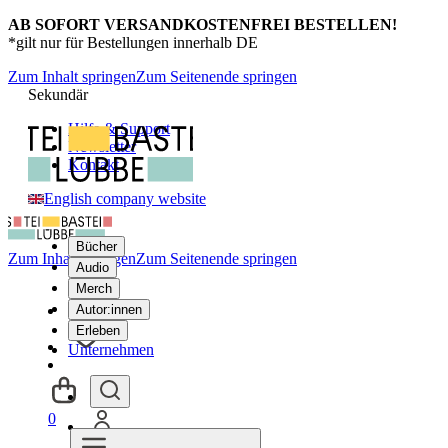
AB SOFORT VERSANDKOSTENFREI BESTELLEN!
*gilt nur für Bestellungen innerhalb DE
Zum Inhalt springen
Zum Seitenende springen
Sekundär
Hilfe & Support
Newsletter
Kontakt
English company website
Bücher
Zum Inhalt springen
Zum Seitenende springen
Audio
Merch
Autor:innen
Erleben
Unternehmen
0