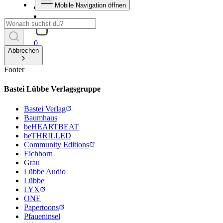
Mobile Navigation öffnen
0
Abbrechen
Footer
Bastei Lübbe Verlagsgruppe
Bastei Verlag
Baumhaus
beHEARTBEAT
beTHRILLED
Community Editions
Eichborn
Grau
Lübbe Audio
Lübbe
LYX
ONE
Papertoons
Pfaueninsel