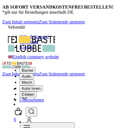
AB SOFORT VERSANDKOSTENFREI BESTELLEN!
*gilt nur für Bestellungen innerhalb DE
Zum Inhalt springen
Zum Seitenende springen
Sekundär
Hilfe & Support
Newsletter
Kontakt
English company website
Bücher
Zum Inhalt springen
Zum Seitenende springen
Audio
Merch
Autor:innen
Erleben
Unternehmen
0