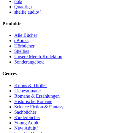
pola
Quadriga
shelfie.audio
Produkte
Alle Bücher
eBooks
Hörbücher
Shelfies
Unsere Merch-Kollektion
Sonderangebote
Genres
Krimis & Thriller
Liebesromane
Romane & Erzählungen
Historische Romane
Science Fiction & Fantasy
Sachbücher
Kinderbücher
Young Adult
New Adult