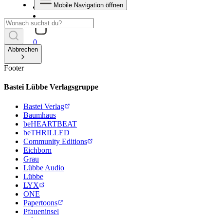
Mobile Navigation öffnen
0
Abbrechen
Footer
Bastei Lübbe Verlagsgruppe
Bastei Verlag
Baumhaus
beHEARTBEAT
beTHRILLED
Community Editions
Eichborn
Grau
Lübbe Audio
Lübbe
LYX
ONE
Papertoons
Pfaueninsel