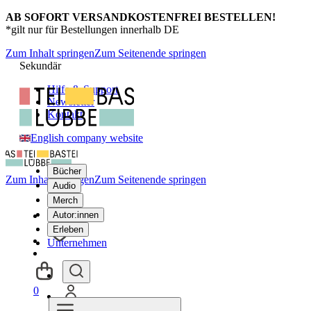
AB SOFORT VERSANDKOSTENFREI BESTELLEN!
*gilt nur für Bestellungen innerhalb DE
Zum Inhalt springen
Zum Seitenende springen
Sekundär
Hilfe & Support
Newsletter
Kontakt
English company website
Bücher
Zum Inhalt springen
Zum Seitenende springen
Audio
Merch
Autor:innen
Erleben
Unternehmen
0