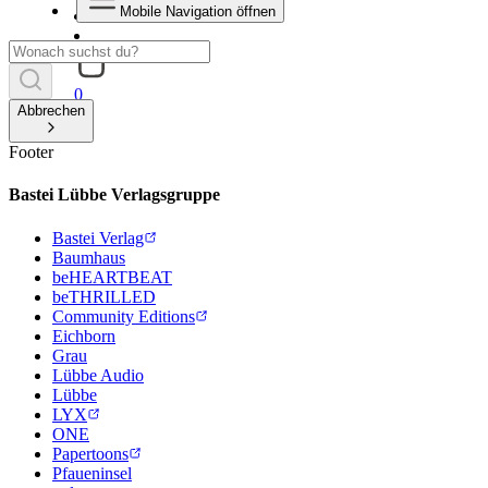
Mobile Navigation öffnen
0
Abbrechen
Footer
Bastei Lübbe Verlagsgruppe
Bastei Verlag
Baumhaus
beHEARTBEAT
beTHRILLED
Community Editions
Eichborn
Grau
Lübbe Audio
Lübbe
LYX
ONE
Papertoons
Pfaueninsel