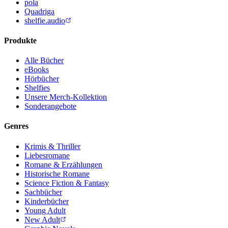
pola
Quadriga
shelfie.audio
Produkte
Alle Bücher
eBooks
Hörbücher
Shelfies
Unsere Merch-Kollektion
Sonderangebote
Genres
Krimis & Thriller
Liebesromane
Romane & Erzählungen
Historische Romane
Science Fiction & Fantasy
Sachbücher
Kinderbücher
Young Adult
New Adult