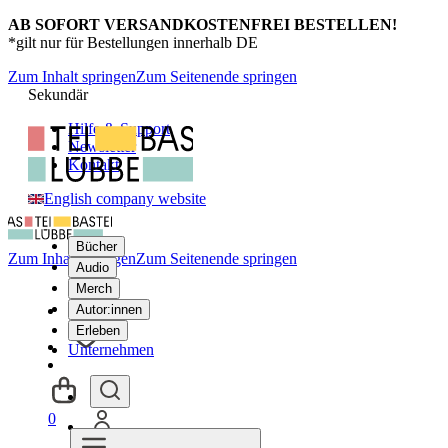
AB SOFORT VERSANDKOSTENFREI BESTELLEN!
*gilt nur für Bestellungen innerhalb DE
Zum Inhalt springen
Zum Seitenende springen
Sekundär
Hilfe & Support
Newsletter
Kontakt
English company website
Bücher
Zum Inhalt springen
Zum Seitenende springen
Audio
Merch
Autor:innen
Erleben
Unternehmen
0