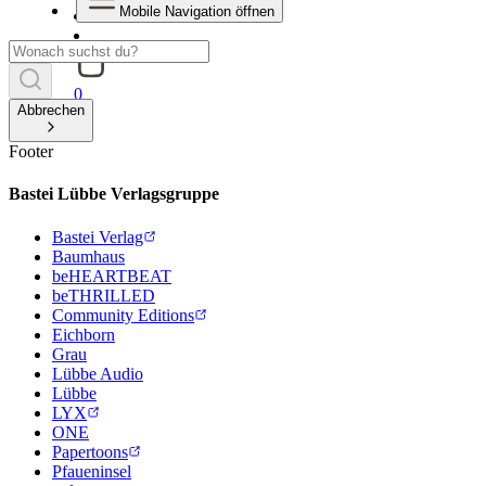
Mobile Navigation öffnen
0
Abbrechen
Footer
Bastei Lübbe Verlagsgruppe
Bastei Verlag
Baumhaus
beHEARTBEAT
beTHRILLED
Community Editions
Eichborn
Grau
Lübbe Audio
Lübbe
LYX
ONE
Papertoons
Pfaueninsel