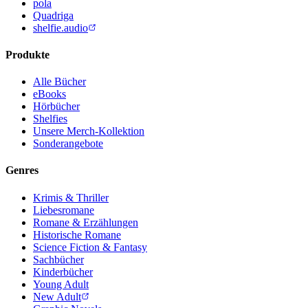
pola
Quadriga
shelfie.audio
Produkte
Alle Bücher
eBooks
Hörbücher
Shelfies
Unsere Merch-Kollektion
Sonderangebote
Genres
Krimis & Thriller
Liebesromane
Romane & Erzählungen
Historische Romane
Science Fiction & Fantasy
Sachbücher
Kinderbücher
Young Adult
New Adult