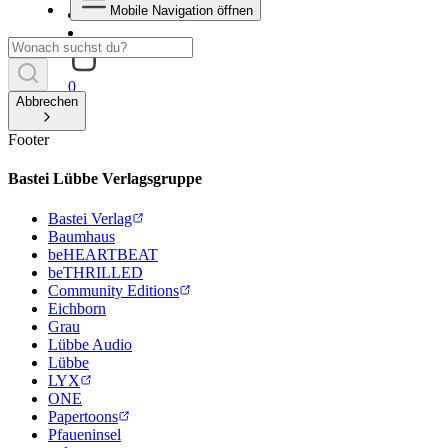
Mobile Navigation öffnen
0
Abbrechen
Footer
Bastei Lübbe Verlagsgruppe
Bastei Verlag
Baumhaus
beHEARTBEAT
beTHRILLED
Community Editions
Eichborn
Grau
Lübbe Audio
Lübbe
LYX
ONE
Papertoons
Pfaueninsel