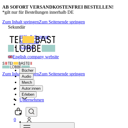
AB SOFORT VERSANDKOSTENFREI BESTELLEN!
*gilt nur für Bestellungen innerhalb DE
Zum Inhalt springen
Zum Seitenende springen
Sekundär
Hilfe & Support
Newsletter
Kontakt
English company website
Bücher
Zum Inhalt springen
Zum Seitenende springen
Audio
Merch
Autor:innen
Erleben
Unternehmen
0