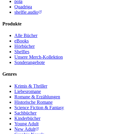
pola
Quadriga
shelfie.audio
Produkte
Alle Bücher
eBooks
Hörbücher
Shelfies
Unsere Merch-Kollektion
Sonderangebote
Genres
Krimis & Thriller
Liebesromane
Romane & Erzählungen
Historische Romane
Science Fiction & Fantasy
Sachbücher
Kinderbücher
Young Adult
New Adult