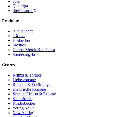
pola
Quadriga
shelfie.audio
Produkte
Alle Bücher
eBooks
Hörbücher
Shelfies
Unsere Merch-Kollektion
Sonderangebote
Genres
Krimis & Thriller
Liebesromane
Romane & Erzählungen
Historische Romane
Science Fiction & Fantasy
Sachbücher
Kinderbücher
Young Adult
New Adult