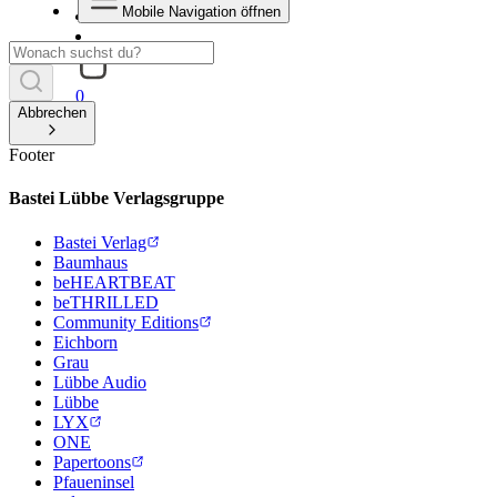
Mobile Navigation öffnen
0
Abbrechen
Footer
Bastei Lübbe Verlagsgruppe
Bastei Verlag
Baumhaus
beHEARTBEAT
beTHRILLED
Community Editions
Eichborn
Grau
Lübbe Audio
Lübbe
LYX
ONE
Papertoons
Pfaueninsel