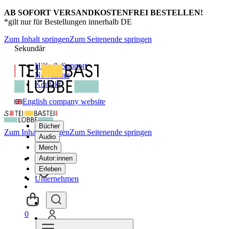
AB SOFORT VERSANDKOSTENFREI BESTELLEN!
*gilt nur für Bestellungen innerhalb DE
Zum Inhalt springen
Zum Seitenende springen
Sekundär
Hilfe & Support
Newsletter
Kontakt
English company website
Bücher
Zum Inhalt springen
Zum Seitenende springen
Audio
Merch
Autor:innen
Erleben
Unternehmen
0