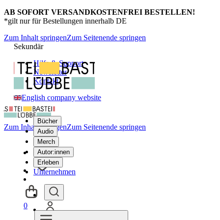
AB SOFORT VERSANDKOSTENFREI BESTELLEN!
*gilt nur für Bestellungen innerhalb DE
Zum Inhalt springen
Zum Seitenende springen
Sekundär
Hilfe & Support
Newsletter
Kontakt
English company website
Bücher
Zum Inhalt springen
Zum Seitenende springen
Audio
Merch
Autor:innen
Erleben
Unternehmen
0