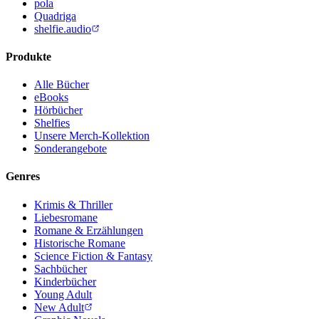
pola
Quadriga
shelfie.audio
Produkte
Alle Bücher
eBooks
Hörbücher
Shelfies
Unsere Merch-Kollektion
Sonderangebote
Genres
Krimis & Thriller
Liebesromane
Romane & Erzählungen
Historische Romane
Science Fiction & Fantasy
Sachbücher
Kinderbücher
Young Adult
New Adult