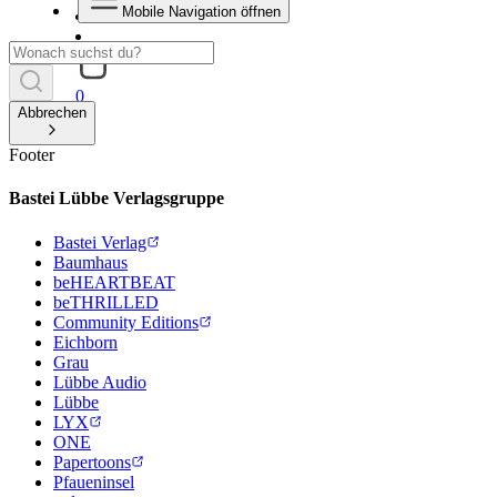
Mobile Navigation öffnen
0
Abbrechen
Footer
Bastei Lübbe Verlagsgruppe
Bastei Verlag
Baumhaus
beHEARTBEAT
beTHRILLED
Community Editions
Eichborn
Grau
Lübbe Audio
Lübbe
LYX
ONE
Papertoons
Pfaueninsel