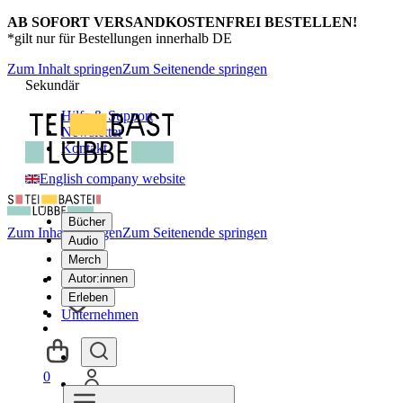
AB SOFORT VERSANDKOSTENFREI BESTELLEN!
*gilt nur für Bestellungen innerhalb DE
Zum Inhalt springen
Zum Seitenende springen
Sekundär
Hilfe & Support
Newsletter
Kontakt
English company website
Bücher
Zum Inhalt springen
Zum Seitenende springen
Audio
Merch
Autor:innen
Erleben
Unternehmen
0