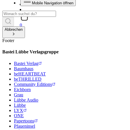
Mobile Navigation öffnen
0
Abbrechen
Footer
Bastei Lübbe Verlagsgruppe
Bastei Verlag
Baumhaus
beHEARTBEAT
beTHRILLED
Community Editions
Eichborn
Grau
Lübbe Audio
Lübbe
LYX
ONE
Papertoons
Pfaueninsel