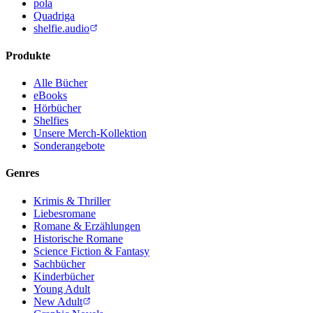
pola
Quadriga
shelfie.audio
Produkte
Alle Bücher
eBooks
Hörbücher
Shelfies
Unsere Merch-Kollektion
Sonderangebote
Genres
Krimis & Thriller
Liebesromane
Romane & Erzählungen
Historische Romane
Science Fiction & Fantasy
Sachbücher
Kinderbücher
Young Adult
New Adult