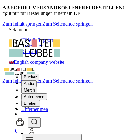
AB SOFORT VERSANDKOSTENFREI BESTELLEN!
*gilt nur für Bestellungen innerhalb DE
Zum Inhalt springen
Zum Seitenende springen
Sekundär
Hilfe & Support
Newsletter
Kontakt
English company website
Bücher
Zum Inhalt springen
Zum Seitenende springen
Audio
Merch
Autor:innen
Erleben
Unternehmen
0