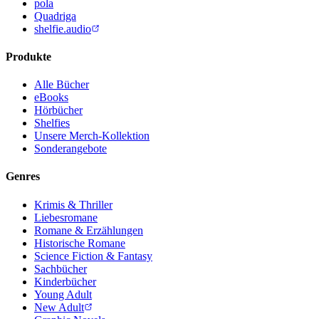
pola
Quadriga
shelfie.audio
Produkte
Alle Bücher
eBooks
Hörbücher
Shelfies
Unsere Merch-Kollektion
Sonderangebote
Genres
Krimis & Thriller
Liebesromane
Romane & Erzählungen
Historische Romane
Science Fiction & Fantasy
Sachbücher
Kinderbücher
Young Adult
New Adult