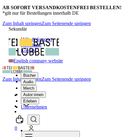
AB SOFORT VERSANDKOSTENFREI BESTELLEN!
*gilt nur für Bestellungen innerhalb DE
Zum Inhalt springen
Zum Seitenende springen
Sekundär
Hilfe & Support
Newsletter
Kontakt
English company website
Bücher
Zum Inhalt springen
Zum Seitenende springen
Audio
Merch
Autor:innen
Erleben
Unternehmen
0