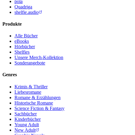
pola
Quadriga
shelfie.audio
Produkte
Alle Bücher
eBooks
Hörbücher
Shelfies
Unsere Merch-Kollektion
Sonderangebote
Genres
Krimis & Thriller
Liebesromane
Romane & Erzählungen
Historische Romane
Science Fiction & Fantasy
Sachbücher
Kinderbücher
Young Adult
New Adult