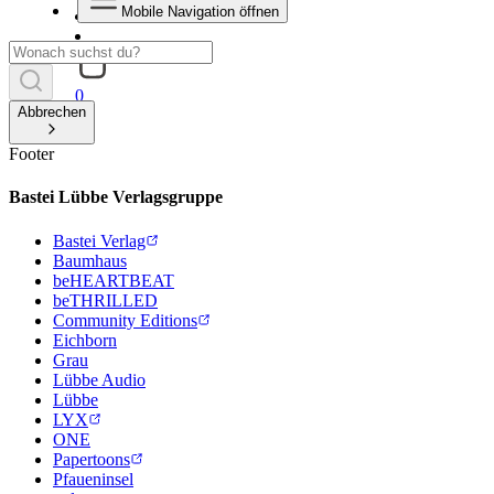
Mobile Navigation öffnen
0
Abbrechen
Footer
Bastei Lübbe Verlagsgruppe
Bastei Verlag
Baumhaus
beHEARTBEAT
beTHRILLED
Community Editions
Eichborn
Grau
Lübbe Audio
Lübbe
LYX
ONE
Papertoons
Pfaueninsel