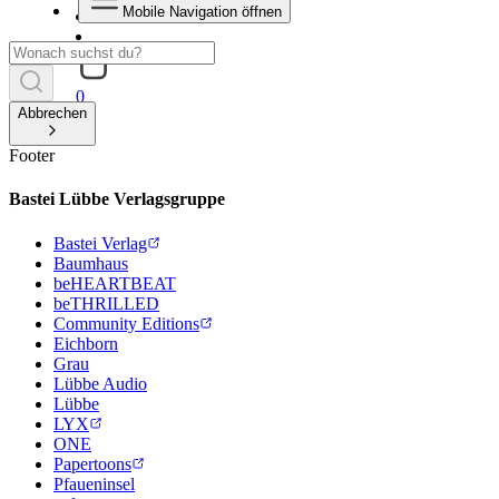
Mobile Navigation öffnen
0
Abbrechen
Footer
Bastei Lübbe Verlagsgruppe
Bastei Verlag
Baumhaus
beHEARTBEAT
beTHRILLED
Community Editions
Eichborn
Grau
Lübbe Audio
Lübbe
LYX
ONE
Papertoons
Pfaueninsel