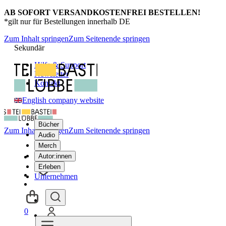
AB SOFORT VERSANDKOSTENFREI BESTELLEN!
*gilt nur für Bestellungen innerhalb DE
Zum Inhalt springen
Zum Seitenende springen
Sekundär
Hilfe & Support
Newsletter
Kontakt
English company website
Bücher
Zum Inhalt springen
Zum Seitenende springen
Audio
Merch
Autor:innen
Erleben
Unternehmen
0