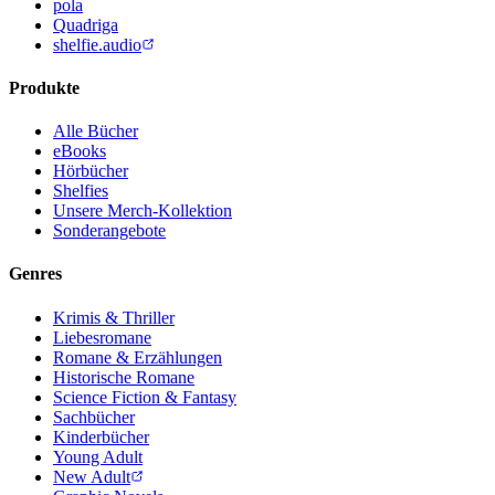
pola
Quadriga
shelfie.audio
Produkte
Alle Bücher
eBooks
Hörbücher
Shelfies
Unsere Merch-Kollektion
Sonderangebote
Genres
Krimis & Thriller
Liebesromane
Romane & Erzählungen
Historische Romane
Science Fiction & Fantasy
Sachbücher
Kinderbücher
Young Adult
New Adult