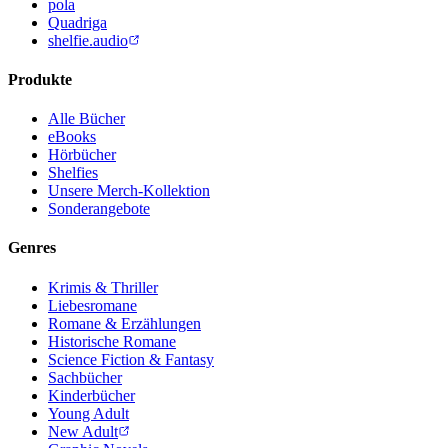
pola
Quadriga
shelfie.audio
Produkte
Alle Bücher
eBooks
Hörbücher
Shelfies
Unsere Merch-Kollektion
Sonderangebote
Genres
Krimis & Thriller
Liebesromane
Romane & Erzählungen
Historische Romane
Science Fiction & Fantasy
Sachbücher
Kinderbücher
Young Adult
New Adult