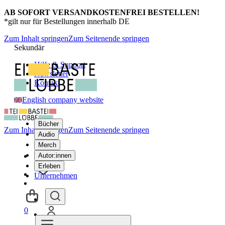
AB SOFORT VERSANDKOSTENFREI BESTELLEN!
*gilt nur für Bestellungen innerhalb DE
Zum Inhalt springen
Zum Seitenende springen
Sekundär
Hilfe & Support
Newsletter
Kontakt
English company website
Bücher
Zum Inhalt springen
Zum Seitenende springen
Audio
Merch
Autor:innen
Erleben
Unternehmen
0