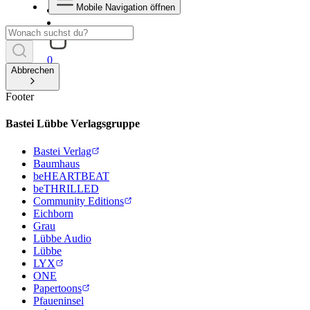
Mobile Navigation öffnen
0
Abbrechen
Footer
Bastei Lübbe Verlagsgruppe
Bastei Verlag
Baumhaus
beHEARTBEAT
beTHRILLED
Community Editions
Eichborn
Grau
Lübbe Audio
Lübbe
LYX
ONE
Papertoons
Pfaueninsel