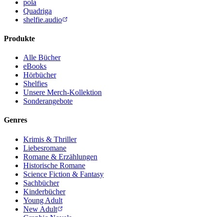
pola
Quadriga
shelfie.audio
Produkte
Alle Bücher
eBooks
Hörbücher
Shelfies
Unsere Merch-Kollektion
Sonderangebote
Genres
Krimis & Thriller
Liebesromane
Romane & Erzählungen
Historische Romane
Science Fiction & Fantasy
Sachbücher
Kinderbücher
Young Adult
New Adult