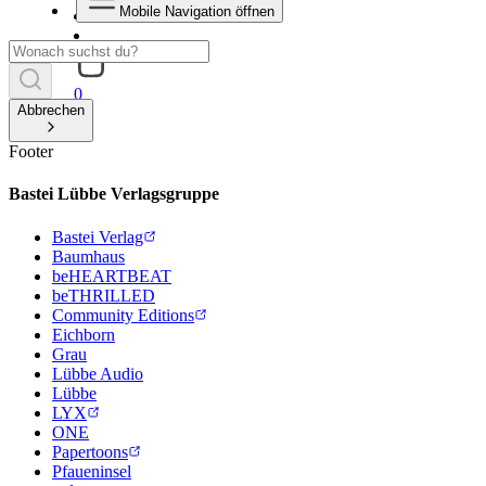
Mobile Navigation öffnen
0
Abbrechen
Footer
Bastei Lübbe Verlagsgruppe
Bastei Verlag
Baumhaus
beHEARTBEAT
beTHRILLED
Community Editions
Eichborn
Grau
Lübbe Audio
Lübbe
LYX
ONE
Papertoons
Pfaueninsel