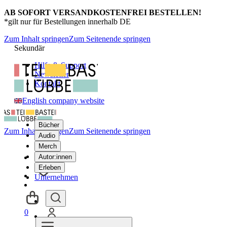
AB SOFORT VERSANDKOSTENFREI BESTELLEN!
*gilt nur für Bestellungen innerhalb DE
Zum Inhalt springen
Zum Seitenende springen
Sekundär
Hilfe & Support
Newsletter
Kontakt
English company website
Bücher
Zum Inhalt springen
Zum Seitenende springen
Audio
Merch
Autor:innen
Erleben
Unternehmen
0