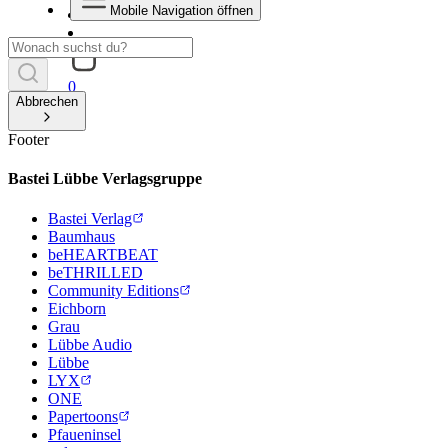
Mobile Navigation öffnen
0
Abbrechen
Footer
Bastei Lübbe Verlagsgruppe
Bastei Verlag
Baumhaus
beHEARTBEAT
beTHRILLED
Community Editions
Eichborn
Grau
Lübbe Audio
Lübbe
LYX
ONE
Papertoons
Pfaueninsel