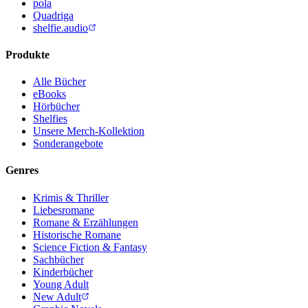
pola
Quadriga
shelfie.audio
Produkte
Alle Bücher
eBooks
Hörbücher
Shelfies
Unsere Merch-Kollektion
Sonderangebote
Genres
Krimis & Thriller
Liebesromane
Romane & Erzählungen
Historische Romane
Science Fiction & Fantasy
Sachbücher
Kinderbücher
Young Adult
New Adult