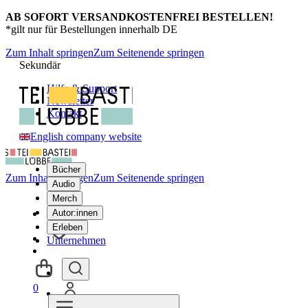
AB SOFORT VERSANDKOSTENFREI BESTELLEN!
*gilt nur für Bestellungen innerhalb DE
Zum Inhalt springen
Zum Seitenende springen
Sekundär
Hilfe & Support
Newsletter
Kontakt
English company website
Bücher
Zum Inhalt springen
Zum Seitenende springen
Audio
Merch
Autor:innen
Erleben
Unternehmen
0