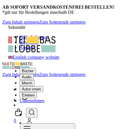
AB SOFORT VERSANDKOSTENFREI BESTELLEN!
*gilt nur für Bestellungen innerhalb DE
Zum Inhalt springen
Zum Seitenende springen
Sekundär
Hilfe & Support
Newsletter
Kontakt
English company website
Bücher
Zum Inhalt springen
Zum Seitenende springen
Audio
Merch
Autor:innen
Erleben
Unternehmen
0