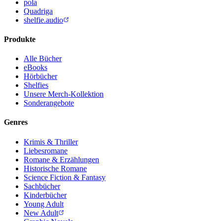
pola
Quadriga
shelfie.audio
Produkte
Alle Bücher
eBooks
Hörbücher
Shelfies
Unsere Merch-Kollektion
Sonderangebote
Genres
Krimis & Thriller
Liebesromane
Romane & Erzählungen
Historische Romane
Science Fiction & Fantasy
Sachbücher
Kinderbücher
Young Adult
New Adult