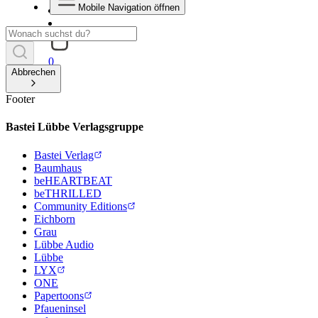
Mobile Navigation öffnen
0
Abbrechen
Footer
Bastei Lübbe Verlagsgruppe
Bastei Verlag
Baumhaus
beHEARTBEAT
beTHRILLED
Community Editions
Eichborn
Grau
Lübbe Audio
Lübbe
LYX
ONE
Papertoons
Pfaueninsel